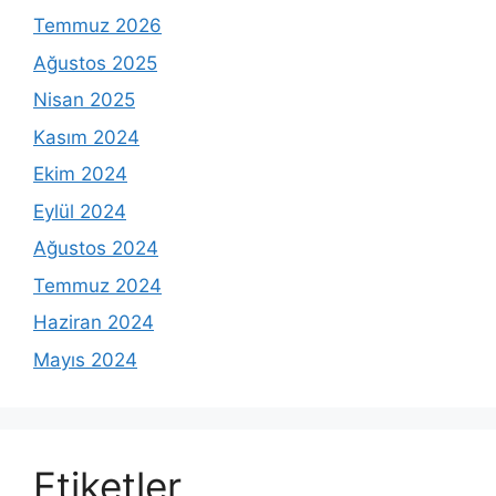
Temmuz 2026
Ağustos 2025
Nisan 2025
Kasım 2024
Ekim 2024
Eylül 2024
Ağustos 2024
Temmuz 2024
Haziran 2024
Mayıs 2024
Etiketler