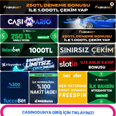
×
CASINODUNYA GİRİŞ İÇİN TIKLAYINIZ!