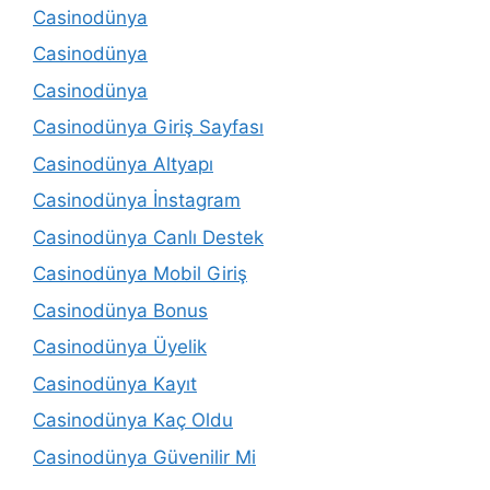
Casinodünya
Casinodünya
Casinodünya
Casinodünya Giriş Sayfası
Casinodünya Altyapı
Casinodünya İnstagram
Casinodünya Canlı Destek
Casinodünya Mobil Giriş
Casinodünya Bonus
Casinodünya Üyelik
Casinodünya Kayıt
Casinodünya Kaç Oldu
Casinodünya Güvenilir Mi