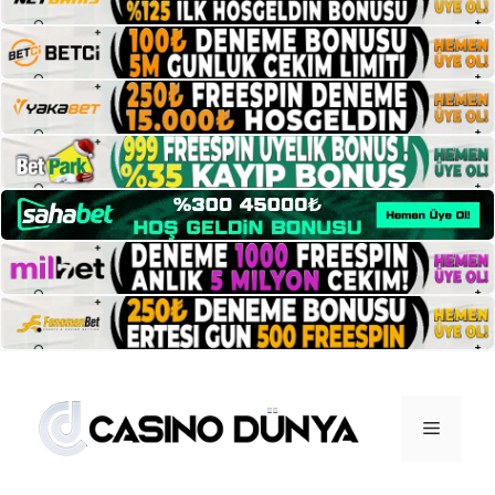
İçeriğe
atla
Menü