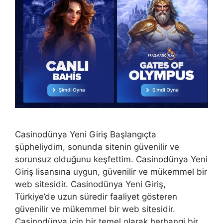
Casinodünya Yeni Giriş Başlangıçta
şüpheliydim, sonunda sitenin güvenilir ve
sorunsuz olduğunu keşfettim. Casinodünya Yeni
Giriş lisansına uygun, güvenilir ve mükemmel bir
web sitesidir. Casinodünya Yeni Giriş,
Türkiye’de uzun süredir faaliyet gösteren
güvenilir ve mükemmel bir web sitesidir.
Casinodünya için bir temel olarak herhangi bir