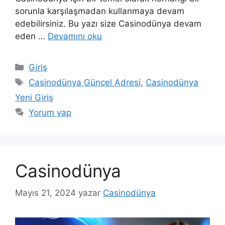
sorunla karşılaşmadan kullanmaya devam
edebilirsiniz. Bu yazı size Casinodünya devam
eden …
Devamını oku
Kategoriler
Giriş
Etiketler
Casinodünya Güncel Adresi
,
Casinodünya
Yeni Giriş
Yorum yap
Casinodünya
Mayıs 21, 2024
yazar
Casinodünya