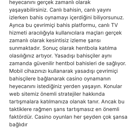
heyecanını gerçek zamanlı olarak
yaşayabilirsiniz. Canlı bahisin, canlı yayını
izlerken bahis oynamayı içerdiğini biliyorsunuz.
Ayrıca bu çevrimiçi bahis platformu, canlı TV
hizmeti aracılığıyla kullanıcılara maçları gerçek
zamanlı olarak kesintisiz izleme şansı
sunmaktadır. Sonuç olarak hentbola katılma
olasılığınız artıyor. Yasadışı bahisçiler aynı
zamanda güvenilir hentbol bahisleri de sağlıyor.
Mobil cihazınızı kullanarak yasadışı çevrimiçi
bahisçilere bağlanarak casino oynamanın
heyecanını istediğiniz yerden yaşayın. Konular
web sitemiz önemli stratejiler hakkında
tartışmalara katılmanıza olanak tanır. Ancak bu
taktiklere rağmen şans tartışmasız en önemli
faktördür. Casino oyunları her şeyden çok şansa
bağlıdır