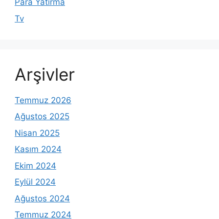
Para Yatırma
Tv
Arşivler
Temmuz 2026
Ağustos 2025
Nisan 2025
Kasım 2024
Ekim 2024
Eylül 2024
Ağustos 2024
Temmuz 2024