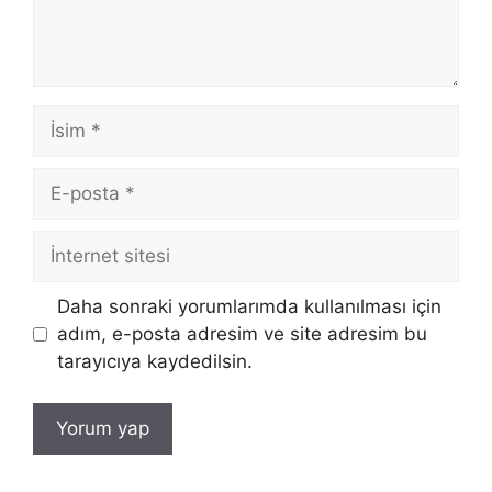
İsim
E-
posta
İnternet
sitesi
Daha sonraki yorumlarımda kullanılması için
adım, e-posta adresim ve site adresim bu
tarayıcıya kaydedilsin.