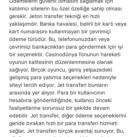
Ödemelerin güvenli olmasını sağlamak için
katılımcı sitelerin bu özel özelliğe sahip olması
gerekir. Jeton transfer tekniği en hızlı
yaklaşımdır. Banka havalesi, belirli bir kartı veya
kart numarasını kullanmayan bir çevrimiçi
ödeme türüdür. Bu, telefonunuzdan veya
çevrimiçi bankacılıktan para göndermek için iyi
bir seçenektir. Casinodünya fonunun hareketi
oyunun kalitesinin düzenlenmesine olanak
sağlıyor. Birçok oyuncu, geniş yelpazedeki
gelişmiş para yatırma seçenekleri nedeniyle
siteyi tercih ediyor. Jet transferi bunların
arasında yer alıyor. Para bir kullanıcının
hesabına gönderildiğinde, kullanıcı önceki
faaliyetlerine sorunsuz bir şekilde devam
edebilir. Jet transfer, diğer ödeme seçeneklerini
geride bırakan hızlı bir para transferi hizmeti
sağlar. Jet transferi birçok avantaj sunuyor. Bu,