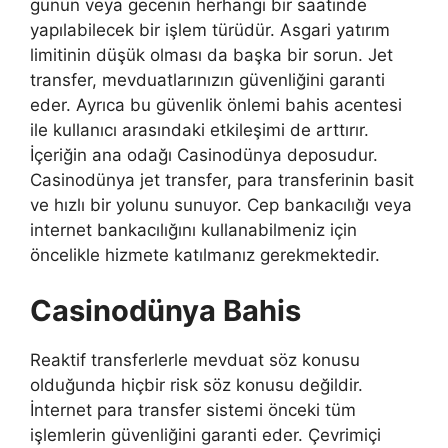
günün veya gecenin herhangi bir saatinde
yapılabilecek bir işlem türüdür. Asgari yatırım
limitinin düşük olması da başka bir sorun. Jet
transfer, mevduatlarınızın güvenliğini garanti
eder. Ayrıca bu güvenlik önlemi bahis acentesi
ile kullanıcı arasındaki etkileşimi de arttırır.
İçeriğin ana odağı Casinodünya deposudur.
Casinodünya jet transfer, para transferinin basit
ve hızlı bir yolunu sunuyor. Cep bankacılığı veya
internet bankacılığını kullanabilmeniz için
öncelikle hizmete katılmanız gerekmektedir.
Casinodünya Bahis
Reaktif transferlerle mevduat söz konusu
olduğunda hiçbir risk söz konusu değildir.
İnternet para transfer sistemi önceki tüm
işlemlerin güvenliğini garanti eder. Çevrimiçi