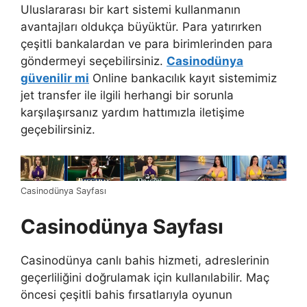
Uluslararası bir kart sistemi kullanmanın
avantajları oldukça büyüktür. Para yatırırken
çeşitli bankalardan ve para birimlerinden para
göndermeyi seçebilirsiniz.
Casinodünya
güvenilir mi
Online bankacılık kayıt sistemimiz
jet transfer ile ilgili herhangi bir sorunla
karşılaşırsanız yardım hattımızla iletişime
geçebilirsiniz.
Casinodünya Sayfası
Casinodünya Sayfası
Casinodünya canlı bahis hizmeti, adreslerinin
geçerliliğini doğrulamak için kullanılabilir. Maç
öncesi çeşitli bahis fırsatlarıyla oyunun