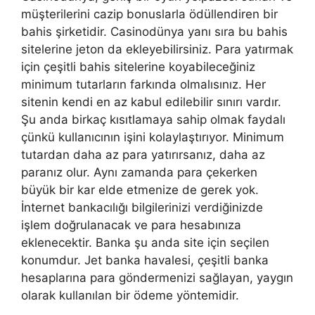
müşterilerini cazip bonuslarla ödüllendiren bir
bahis şirketidir. Casinodünya yanı sıra bu bahis
sitelerine jeton da ekleyebilirsiniz. Para yatırmak
için çeşitli bahis sitelerine koyabileceğiniz
minimum tutarların farkında olmalısınız. Her
sitenin kendi en az kabul edilebilir sınırı vardır.
Şu anda birkaç kısıtlamaya sahip olmak faydalı
çünkü kullanıcının işini kolaylaştırıyor. Minimum
tutardan daha az para yatırırsanız, daha az
paranız olur. Aynı zamanda para çekerken
büyük bir kar elde etmenize de gerek yok.
İnternet bankacılığı bilgilerinizi verdiğinizde
işlem doğrulanacak ve para hesabınıza
eklenecektir. Banka şu anda site için seçilen
konumdur. Jet banka havalesi, çeşitli banka
hesaplarına para göndermenizi sağlayan, yaygın
olarak kullanılan bir ödeme yöntemidir.