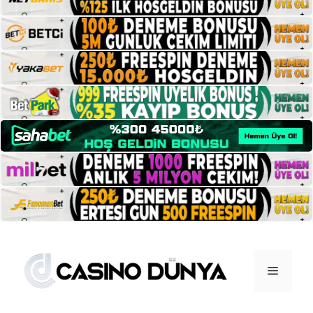
İçeriğe
atla
Menü