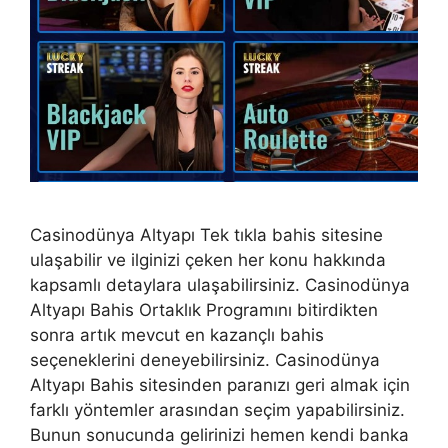
Casinodünya Altyapı Tek tıkla bahis sitesine
ulaşabilir ve ilginizi çeken her konu hakkında
kapsamlı detaylara ulaşabilirsiniz. Casinodünya
Altyapı Bahis Ortaklık Programını bitirdikten
sonra artık mevcut en kazançlı bahis
seçeneklerini deneyebilirsiniz. Casinodünya
Altyapı Bahis sitesinden paranızı geri almak için
farklı yöntemler arasından seçim yapabilirsiniz.
Bunun sonucunda gelirinizi hemen kendi banka