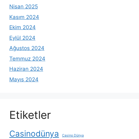
Nisan 2025
Kasım 2024
Ekim 2024
Eylül 2024
Ağustos 2024
Temmuz 2024
Haziran 2024
Mayıs 2024
Etiketler
Casinodünya
Casino Dünya