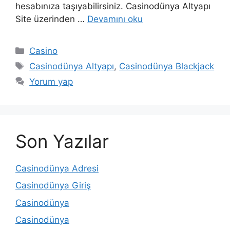
hesabınıza taşıyabilirsiniz. Casinodünya Altyapı
Site üzerinden …
Devamını oku
Kategoriler
Casino
Etiketler
Casinodünya Altyapı
,
Casinodünya Blackjack
Yorum yap
Son Yazılar
Casinodünya Adresi
Casinodünya Giriş
Casinodünya
Casinodünya