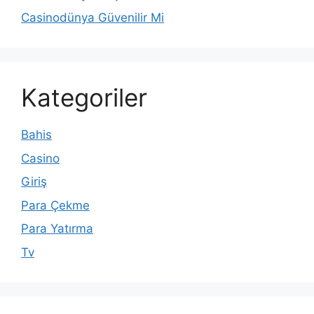
Casinodünya Güvenilir Mi
Kategoriler
Bahis
Casino
Giriş
Para Çekme
Para Yatırma
Tv