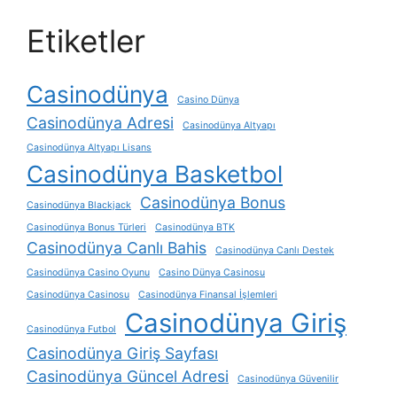
Etiketler
Casinodünya
Casino Dünya
Casinodünya Adresi
Casinodünya Altyapı
Casinodünya Altyapı Lisans
Casinodünya Basketbol
Casinodünya Bonus
Casinodünya Blackjack
Casinodünya Bonus Türleri
Casinodünya BTK
Casinodünya Canlı Bahis
Casinodünya Canlı Destek
Casinodünya Casino Oyunu
Casino Dünya Casinosu
Casinodünya Casinosu
Casinodünya Finansal İşlemleri
Casinodünya Giriş
Casinodünya Futbol
Casinodünya Giriş Sayfası
Casinodünya Güncel Adresi
Casinodünya Güvenilir