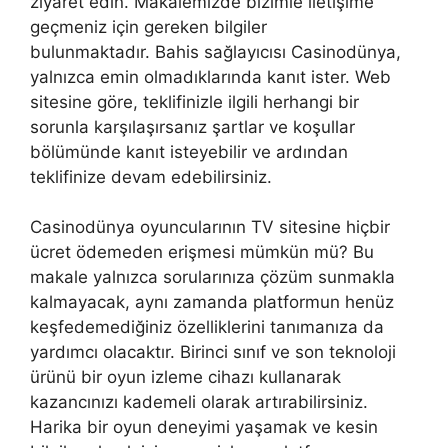
ziyaret edin. Makalemizde bizimle iletişime
geçmeniz için gereken bilgiler
bulunmaktadır. Bahis sağlayıcısı Casinodünya,
yalnızca emin olmadıklarında kanıt ister. Web
sitesine göre, teklifinizle ilgili herhangi bir
sorunla karşılaşırsanız şartlar ve koşullar
bölümünde kanıt isteyebilir ve ardından
teklifinize devam edebilirsiniz.
Casinodünya oyuncularının TV sitesine hiçbir
ücret ödemeden erişmesi mümkün mü? Bu
makale yalnızca sorularınıza çözüm sunmakla
kalmayacak, aynı zamanda platformun henüz
keşfedemediğiniz özelliklerini tanımanıza da
yardımcı olacaktır. Birinci sınıf ve son teknoloji
ürünü bir oyun izleme cihazı kullanarak
kazancınızı kademeli olarak artırabilirsiniz.
Harika bir oyun deneyimi yaşamak ve kesin