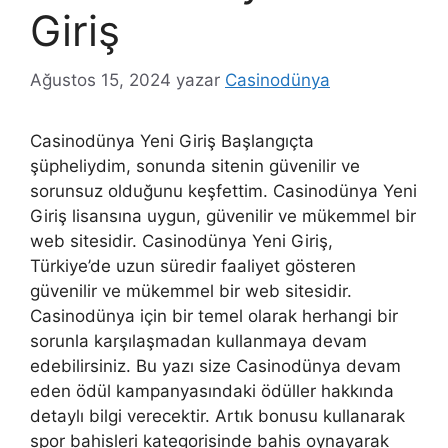
Giriş
Ağustos 15, 2024
yazar
Casinodünya
Casinodünya Yeni Giriş Başlangıçta
şüpheliydim, sonunda sitenin güvenilir ve
sorunsuz olduğunu keşfettim. Casinodünya Yeni
Giriş lisansına uygun, güvenilir ve mükemmel bir
web sitesidir. Casinodünya Yeni Giriş,
Türkiye’de uzun süredir faaliyet gösteren
güvenilir ve mükemmel bir web sitesidir.
Casinodünya için bir temel olarak herhangi bir
sorunla karşılaşmadan kullanmaya devam
edebilirsiniz. Bu yazı size Casinodünya devam
eden ödül kampanyasındaki ödüller hakkında
detaylı bilgi verecektir. Artık bonusu kullanarak
spor bahisleri kategorisinde bahis oynayarak