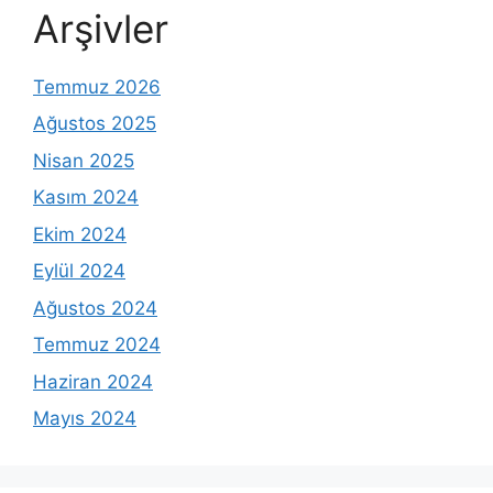
Arşivler
Temmuz 2026
Ağustos 2025
Nisan 2025
Kasım 2024
Ekim 2024
Eylül 2024
Ağustos 2024
Temmuz 2024
Haziran 2024
Mayıs 2024