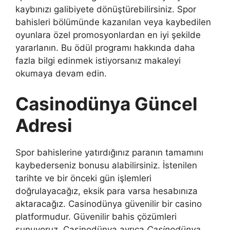
kaybınızı galibiyete dönüştürebilirsiniz. Spor
bahisleri bölümünde kazanılan veya kaybedilen
oyunlara özel promosyonlardan en iyi şekilde
yararlanın. Bu ödül programı hakkında daha
fazla bilgi edinmek istiyorsanız makaleyi
okumaya devam edin.
Casinodünya Güncel
Adresi
Spor bahislerine yatırdığınız paranın tamamını
kaybederseniz bonusu alabilirsiniz. İstenilen
tarihte ve bir önceki gün işlemleri
doğrulayacağız, eksik para varsa hesabınıza
aktaracağız. Casinodünya güvenilir bir casino
platformudur. Güvenilir bahis çözümleri
sunuyoruz. Casinodünya ayrıca
Casinodünya